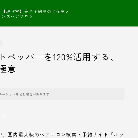
【理容室】完全予約制の半個室メ
ンズヘアサロン
R
ペッパーを120%活用する、
極意
モーションを含む場合があります
い」
が、国内最大級のヘアサロン検索・予約サイト「ホッ