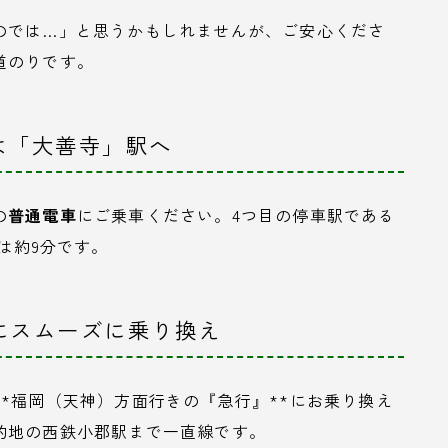
のでは…」と思うかもしれませんが、ご安心くださ
道のりです。
ずは「大善寺」駅へ
の
普通電車
にご乗車ください。4つ目の停車駅である
は約9分です。
」にスムーズに乗り換え
*福岡（天神）方面行きの『急行』**にお乗り換え
的地の西鉄小郡駅まで一直線です。