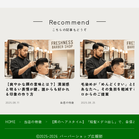
Recommend
こちらの記事もどうぞ
【爽やかな顔の意味とは？】清潔感
毛染めが「めんどくさい」と感
と明るい表情が鍵。誰からも好かれ
あなたへ。その負担を軽減する
る印象の作り方
ロからのご提案
2025.08.11
当店の特徴
2025.08.25
当
HOME
当店の特徴
【男のヘアスタイル】「短髪×デコ出し」で、自信と
＞
＞
2025–2026 バーバーショップ広報部