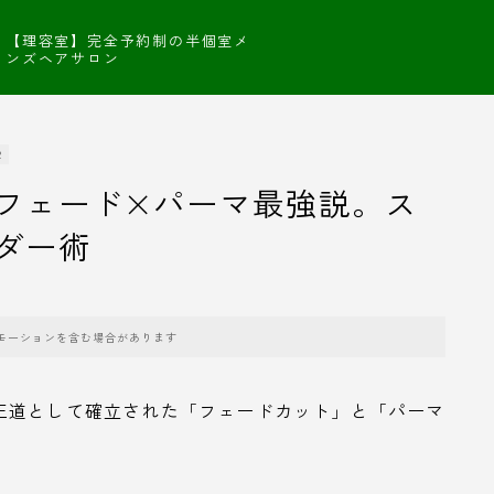
【理容室】完全予約制の半個室メ
ンズヘアサロン
R
フェード×パーマ最強説。ス
ダー術
モーションを含む場合があります
王道として確立された「フェードカット」と「パーマ