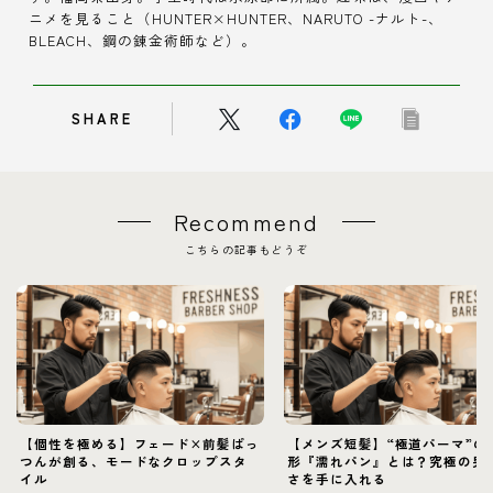
ニメを見ること（HUNTER×HUNTER、NARUTO -ナルト-、
BLEACH、鋼の錬金術師など）。
SHARE
Recommend
こちらの記事もどうぞ
【個性を極める】フェード×前髪ぱっ
【メンズ短髪】“極道パーマ”の
つんが創る、モードなクロップスタ
形『濡れパン』とは？究極の男
イル
さを手に入れる