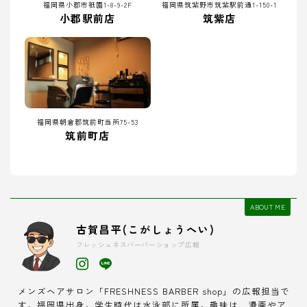
福岡県小郡市祇園1-8-9-2F
福岡県筑紫野市筑紫駅前通1-150-1
小郡駅前店
筑紫店
福岡県朝倉郡筑前町当所75-53
筑前町店
ABOUT ME
古賀昌平(こがしょうへい)
フレッシュネスバーバーショップ広報
メンズヘアサロン「FRESHNESS BARBER shop」の広報担当で
す。福岡県出身。学生時代は水泳部に所属。趣味は、漫画やア