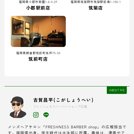
福岡県小郡市祇園1-8-9-2F
福岡県筑紫野市筑紫駅前通1-150-1
小郡駅前店
筑紫店
福岡県朝倉郡筑前町当所75-53
筑前町店
ABOUT ME
古賀昌平(こがしょうへい)
フレッシュネスバーバーショップ広報
メンズヘアサロン「FRESHNESS BARBER shop」の広報担当で
す。福岡県出身。学生時代は水泳部に所属。趣味は、漫画やア