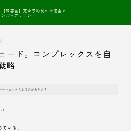
【理容室】完全予約制の半個室メ
ンズヘアサロン
R
ェード。コンプレックスを自
戦略
モーションを含む場合があります
…」
めている」