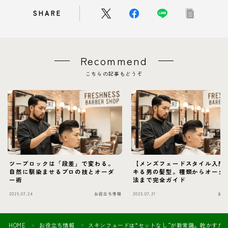
SHARE
Recommend
こちらの記事もどうぞ
ツーブロックは「段差」で変わる。
【メンズフェードスタイル入門
自然に馴染ませるプロの技とオーダ
キる男の髪型。種類からオーダ
ー術
法まで完全ガイド
2025.07.24
お役立ち情報
2025.07.21
お役
HOME
お役立ち情報
スキンフェードは“セットなし”が新常識。乾かすだ
＞
＞