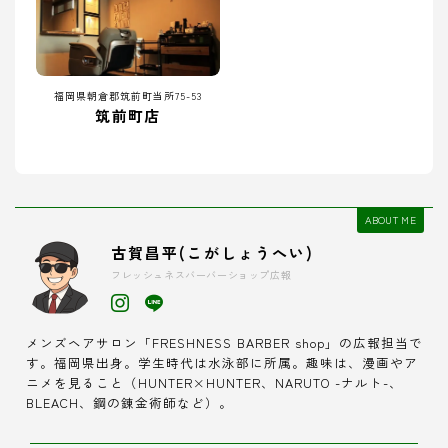
福岡県朝倉郡筑前町当所75-53
筑前町店
ABOUT ME
古賀昌平(こがしょうへい)
フレッシュネスバーバーショップ広報
メンズヘアサロン「FRESHNESS BARBER shop」の広報担当で
す。福岡県出身。学生時代は水泳部に所属。趣味は、漫画やア
ニメを見ること（HUNTER×HUNTER、NARUTO -ナルト-、
BLEACH、鋼の錬金術師など）。