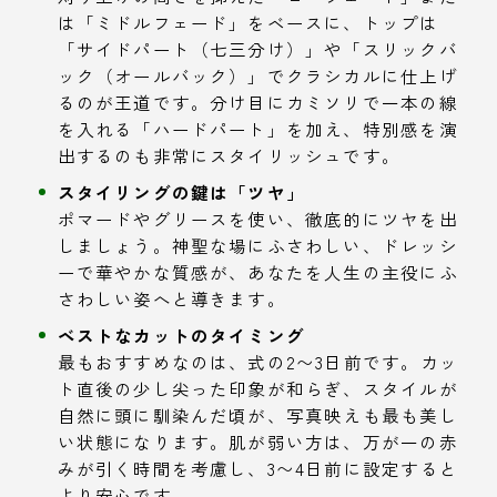
は「ミドルフェード」をベースに、トップは
「サイドパート（七三分け）」や「スリックバ
ック（オールバック）」でクラシカルに仕上げ
るのが王道です。分け目にカミソリで一本の線
を入れる「ハードパート」を加え、特別感を演
出するのも非常にスタイリッシュです。
スタイリングの鍵は「ツヤ」
ポマードやグリースを使い、徹底的にツヤを出
しましょう。神聖な場にふさわしい、ドレッシ
ーで華やかな質感が、あなたを人生の主役にふ
さわしい姿へと導きます。
ベストなカットのタイミング
最もおすすめなのは、式の2〜3日前です。カッ
ト直後の少し尖った印象が和らぎ、スタイルが
自然に頭に馴染んだ頃が、写真映えも最も美し
い状態になります。肌が弱い方は、万が一の赤
みが引く時間を考慮し、3〜4日前に設定すると
より安心です。