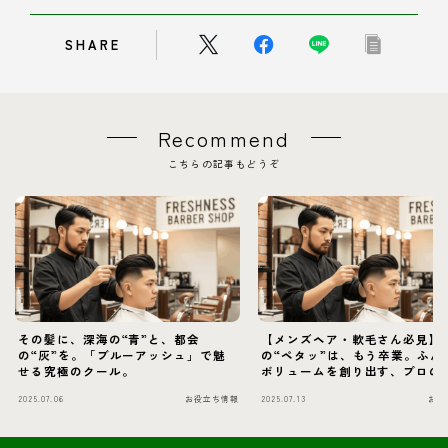
SHARE
Recommend
こちらの記事もどうぞ
その髪に、深海の“青”と、都会
【メンズヘア・軟毛さん必見】
の“灰”を。「ブルーアッシュ」で魅
の“ペタッ”は、もう卒業。ふん
せる究極のクール。
ボリュームを創り出す、プロの
術
2025.07.06
お役立ち情報
2025.07.13
お役