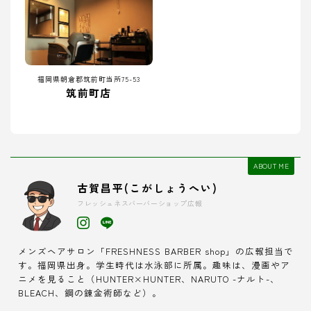
福岡県朝倉郡筑前町当所75-53
筑前町店
ABOUT ME
古賀昌平(こがしょうへい)
フレッシュネスバーバーショップ広報
メンズヘアサロン「FRESHNESS BARBER shop」の広報担当で
す。福岡県出身。学生時代は水泳部に所属。趣味は、漫画やア
ニメを見ること（HUNTER×HUNTER、NARUTO -ナルト-、
BLEACH、鋼の錬金術師など）。