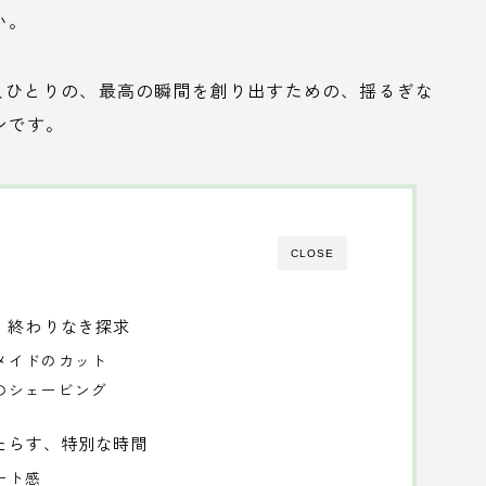
い。
お客様一人ひとりの、最高の瞬間を創り出すための、揺るぎな
ンです。
CLOSE
、終わりなき探求
メイドのカット
のシェービング
たらす、特別な時間
ート感