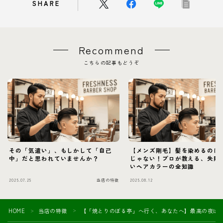
SHARE
Recommend
こちらの記事もどうぞ
その「気遣い」、もしかして「自己
【メンズ剛毛】髪を染めるのは
中」だと思われていませんか？
じゃない！プロが教える、失敗
いヘアカラーの全知識
2025.07.25
当店の特徴
2025.08.12
当
HOME
当店の特徴
【「焼とりのぼる亭」へ行く、あなたへ】最高の夜は
＞
＞