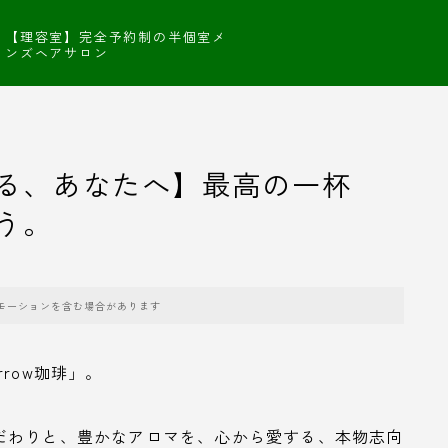
【理容室】完全予約制の半個室メ
ンズヘアサロン
る、あなたへ】最高の一杯
う。
モーションを含む場合があります
row珈琲」。
だわりと、豊かなアロマを、心から愛する、本物志向