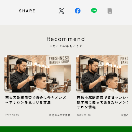
SHARE
Recommend
こちらの記事もどうぞ
西太刀洗駅周辺で自分に合うメンズ
西鉄小郡駅周辺で賃貸マンショ
ヘアサロンを見つける方法
探す際に知っておきたいメンズ
サロン情報
2025.08.19
周辺のエリア情報
2025.08.20
周辺のエ