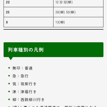
22
12 32 52(柳)
23
20(柳) 53(柳)
0
13(柳)
列車種別の凡例
無印：普通
急：急行
筑：筑紫行き
津：津福行き
柳：西鉄柳川行き