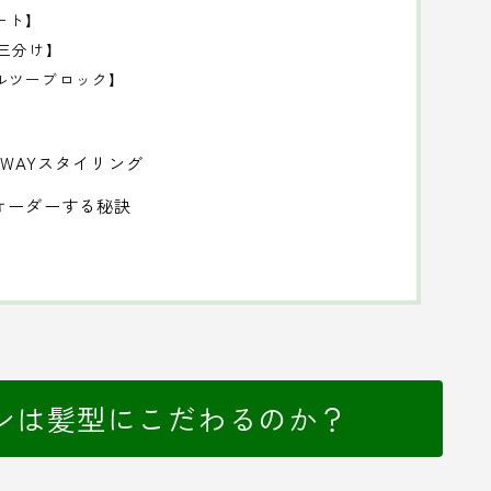
ート】
七三分け】
ルツーブロック】
WAYスタイリング
オーダーする秘訣
ンは髪型にこだわるのか？