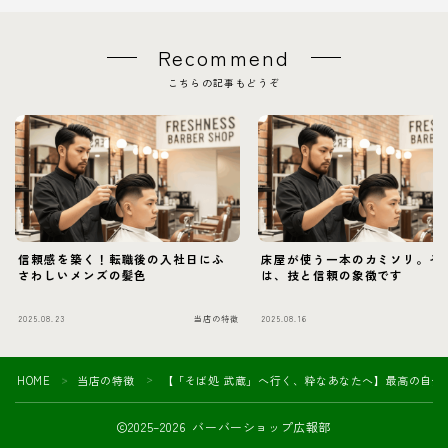
Recommend
こちらの記事もどうぞ
信頼感を築く！転職後の入社日にふ
床屋が使う一本のカミソリ。そ
さわしいメンズの髪色
は、技と信頼の象徴です
2025.08.23
当店の特徴
2025.08.16
当
HOME
当店の特徴
【「そば処 武蔵」へ行く、粋なあなたへ】最高の自分
＞
＞
2025–2026 バーバーショップ広報部