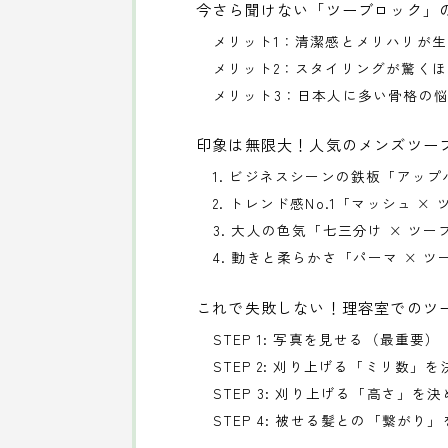
今さら聞けない「ツーブロック」
メリット1：清潔感とメリハリが
メリット2：スタイリングが驚く
メリット3：日本人に多い骨格の
印象は無限大！人気のメンズツー
1. ビジネスシーンの鉄板「アップ
2. トレンド感No.1「マッシュ ×
3. 大人の色気「七三分け × ツ
4. 動きと柔らかさ「パーマ × 
これで失敗しない！理容室でのツ
STEP 1: 写真を見せる（最重要）
STEP 2: 刈り上げる「ミリ数」
STEP 3: 刈り上げる「高さ」を
STEP 4: 被せる髪との「繋がり