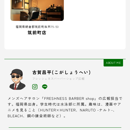
福岡県朝倉郡筑前町当所75-53
筑前町店
ABOUT ME
古賀昌平(こがしょうへい)
フレッシュネスバーバーショップ広報
メンズヘアサロン「FRESHNESS BARBER shop」の広報担当で
す。福岡県出身。学生時代は水泳部に所属。趣味は、漫画やア
ニメを見ること（HUNTER×HUNTER、NARUTO -ナルト-、
BLEACH、鋼の錬金術師など）。