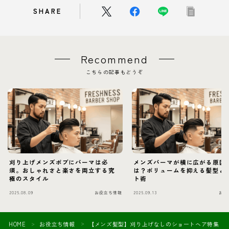
SHARE
Recommend
こちらの記事もどうぞ
刈り上げメンズボブにパーマは必
メンズパーマが横に広がる原因
須。おしゃれさと楽さを両立する究
は？ボリュームを抑える髪型と
極のスタイル
ト術
2025.08.09
お役立ち情報
2025.09.13
お役
HOME
お役立ち情報
【メンズ髪型】刈り上げなしのショートヘア特集｜
＞
＞