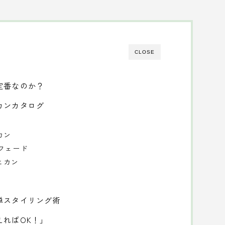
CLOSE
定番なのか？
カンカタログ
カン
/フェード
ヒカン
単スタイリング術
えればOK！」