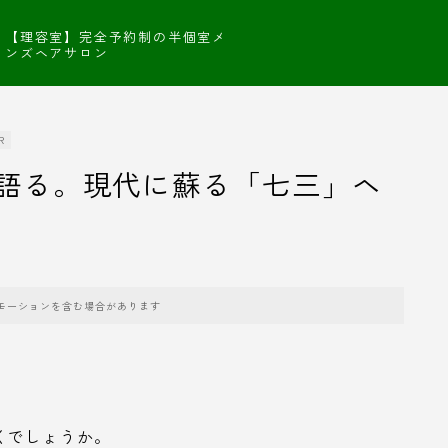
【理容室】完全予約制の半個室メ
ンズヘアサロン
R
語る。現代に蘇る「七三」ヘ
モーションを含む場合があります
くでしょうか。