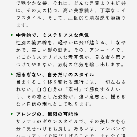
で艶やかな髪。それは、どんな言葉よりも雄弁
に、その人の持つ、高い美意識と、丁寧なライ
フスタイル、そして、圧倒的な清潔感を物語り
ます。
中性的で、ミステリアスな色気
性別の境界線を、軽やかに飛び越える、しなや
かで、美しい髪の動き。その、アンニュイで、
どこかミステリアスな雰囲気が、見る者を惹き
つけてやまない、独特の色気を醸し出します。
揺るぎない、自分だけのスタイル
目まぐるしく移り変わる流行には、一切左右さ
れない。自分自身の「素材」で勝負するとい
う、その凛とした姿勢が、強い意志と、揺るぎ
ない自信の現れとして映ります。
アレンジの、無限の可能性
サラサラのダウンスタイルで、その美しさを存
分に見せつけるも良し。あるいは、マンバンや
ハーフアップで結び上げることで、また全く違