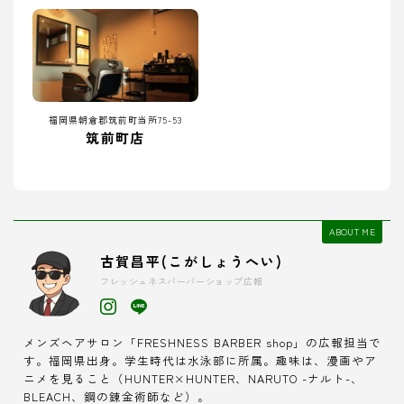
福岡県朝倉郡筑前町当所75-53
筑前町店
ABOUT ME
古賀昌平(こがしょうへい)
フレッシュネスバーバーショップ広報
メンズヘアサロン「FRESHNESS BARBER shop」の広報担当で
す。福岡県出身。学生時代は水泳部に所属。趣味は、漫画やア
ニメを見ること（HUNTER×HUNTER、NARUTO -ナルト-、
BLEACH、鋼の錬金術師など）。