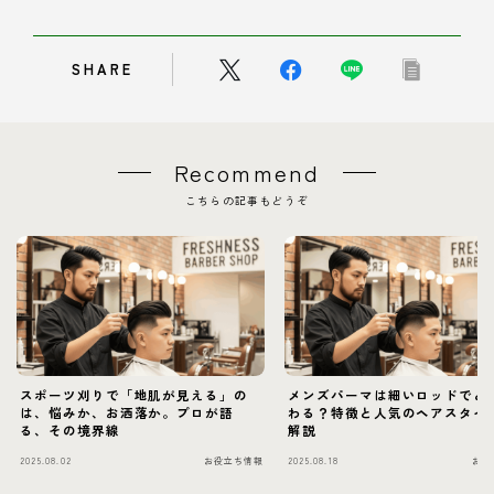
SHARE
Recommend
こちらの記事もどうぞ
スポーツ刈りで「地肌が見える」の
メンズパーマは細いロッドでど
は、悩みか、お洒落か。プロが語
わる？特徴と人気のヘアスタイ
る、その境界線
解説
2025.08.02
お役立ち情報
2025.08.18
お役