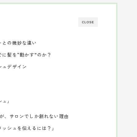
CLOSE
トとの微妙な違い
に髪を“動かす”のか？
シュデザイン
ュ
シュ」
ュが、サロンでしか創れない理由
メッシュを伝えるには？」