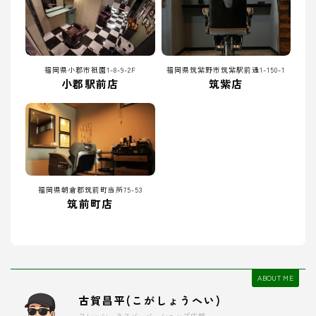
福岡県小郡市祇園1-8-9-2F
福岡県筑紫野市筑紫駅前通1-150-1
小郡駅前店
筑紫店
福岡県朝倉郡筑前町当所75-53
筑前町店
ABOUT ME
古賀昌平(こがしょうへい)
フレッシュネスバーバーショップ広報