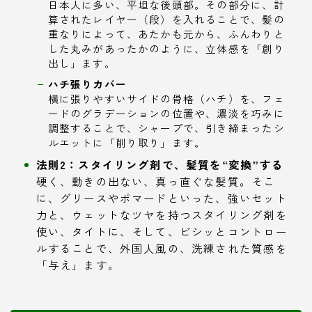
日本人に多い、平坦な後頭部。その部分に、計
算されたレイヤー（段）を入れることで、髪の
重なりによって、あたかも元から、ふんわりと
した丸みがあったかのように、立体感を「創り
出し」ます。
ハチ張りカバー
横に張りやすいサイドの骨格（ハチ）を、フェ
ードのグラデーションの位置や、濃淡を巧みに
調整することで、シャープで、引き締まったシ
ルエットに「削り取り」ます。
法則2：スタイリング剤で、髪質を“変換”する
硬く、動きの出ない、真っ直ぐな髪質。そこ
に、グリースやポマードといった、強いセット
力と、ウェットなツヤを持つスタイリング剤を
使い、タイトに、そして、ビシッとコントロー
ルすることで、外国人風の、洗練された質感を
「与え」ます。