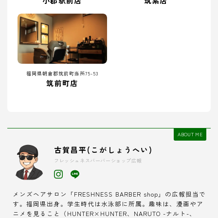
小郡駅前店
筑紫店
福岡県朝倉郡筑前町当所75-53
筑前町店
ABOUT ME
古賀昌平(こがしょうへい)
フレッシュネスバーバーショップ広報
メンズヘアサロン「FRESHNESS BARBER shop」の広報担当で
す。福岡県出身。学生時代は水泳部に所属。趣味は、漫画やア
ニメを見ること（HUNTER×HUNTER、NARUTO -ナルト-、