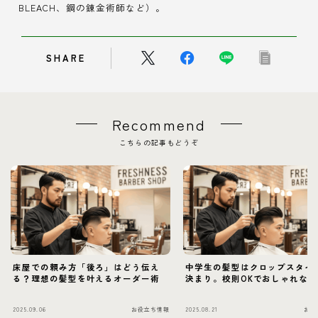
BLEACH、鋼の錬金術師など）。
SHARE
Recommend
こちらの記事もどうぞ
床屋での頼み方「後ろ」はどう伝え
中学生の髪型はクロップスタイ
る？理想の髪型を叶えるオーダー術
決まり。校則OKでおしゃれなヘ
2025.09.06
お役立ち情報
2025.08.21
お役