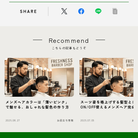
SHARE
Recommend
こちらの記事もどうぞ
メンズヘアカラーは「薄いピンク」
スーツ姿を格上げする髪型とは
で魅せる、おしゃれな髪色の作り方
ON/OFF使えるメンズヘア完全
2025.08.27
お役立ち情報
2025.07.05
お役