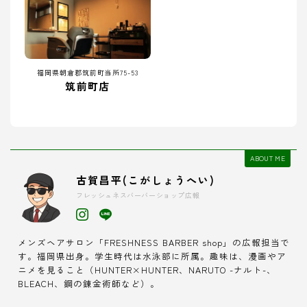
福岡県朝倉郡筑前町当所75-53
筑前町店
ABOUT ME
古賀昌平(こがしょうへい)
フレッシュネスバーバーショップ広報
メンズヘアサロン「FRESHNESS BARBER shop」の広報担当で
す。福岡県出身。学生時代は水泳部に所属。趣味は、漫画やア
ニメを見ること（HUNTER×HUNTER、NARUTO -ナルト-、
BLEACH、鋼の錬金術師など）。