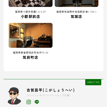
福岡県小郡市祇園1-8-9-2F
福岡県筑紫野市筑紫駅前通1-150-1
小郡駅前店
筑紫店
福岡県朝倉郡筑前町当所75-53
筑前町店
ABOUT ME
古賀昌平(こがしょうへい)
フレッシュネスバーバーショップ広報