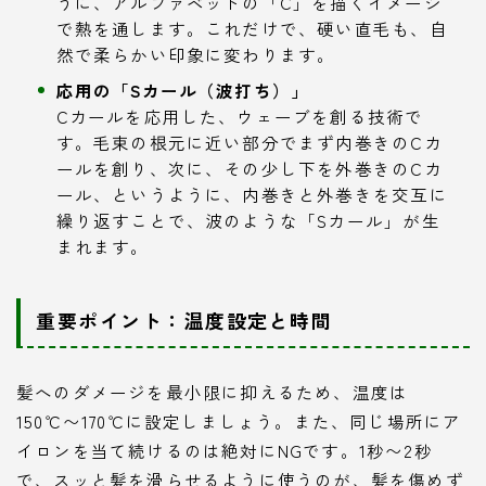
うに、アルファベットの「C」を描くイメージ
で熱を通します。これだけで、硬い直毛も、自
然で柔らかい印象に変わります。
応用の「Sカール（波打ち）」
Cカールを応用した、ウェーブを創る技術で
す。毛束の根元に近い部分でまず内巻きのCカ
ールを創り、次に、その少し下を外巻きのCカ
ール、というように、内巻きと外巻きを交互に
繰り返すことで、波のような「Sカール」が生
まれます。
重要ポイント：温度設定と時間
髪へのダメージを最小限に抑えるため、温度は
150℃〜170℃に設定しましょう。また、同じ場所にア
イロンを当て続けるのは絶対にNGです。1秒〜2秒
で、スッと髪を滑らせるように使うのが、髪を傷めず