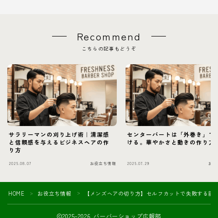
Recommend
こちらの記事もどうぞ
サラリーマンの刈り上げ術｜清潔感
センターパートは「外巻き」で
と信頼感を与えるビジネスヘアの作
ける。華やかさと動きの作り方
り方
2025.08.07
お役立ち情報
2025.07.29
お役
HOME
お役立ち情報
【メンズヘアの切り方】セルフカットで失敗する前
＞
＞
2025–2026 バーバーショップ広報部