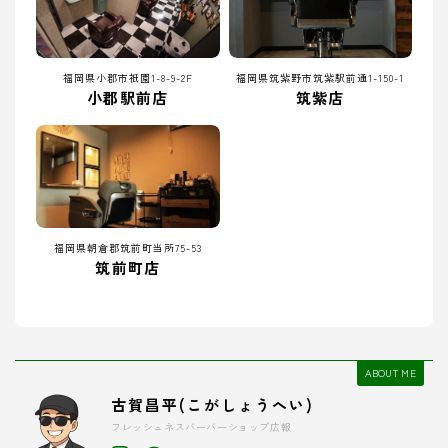
福岡県小郡市祇園1-8-9-2F
福岡県筑紫野市筑紫駅前通1-150-1
小郡駅前店
筑紫店
福岡県朝倉郡筑前町当所75-53
筑前町店
ABOUT ME
古賀昌平(こがしょうへい)
フレッシュネスバーバーショップ広報