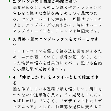
2. アレンジの自由度が格段に高い
長さがある分、その日の気分やファッションに
合わせて様々な表情を楽しめるのが最大の強
み。センターパートで知的に、耳掛けでスッキ
リと、アップバングで爽やかに、時にはハーフ
アップでモードにと、アレンジは無限大です。
3. 骨格・顔のコンプレックスをカバーしやす
い
フェイスラインを優しく包み込む長さがあるた
め、エラが張っている、頬骨が気になる、とい
った輪郭の悩みを効果的にカバー。誰でも自然
な小顔効果が期待できます。
4. 「伸ばしかけ」をスタイルとして確立でき
る
髪を伸ばしている過程で最も悩ましい、肩にも
つかない中途半端な長さ。その期間を「ただの
伸ばしかけ」ではなく、「デザインされたミデ
ィアムヘア」として、お洒落な過程に変えるこ