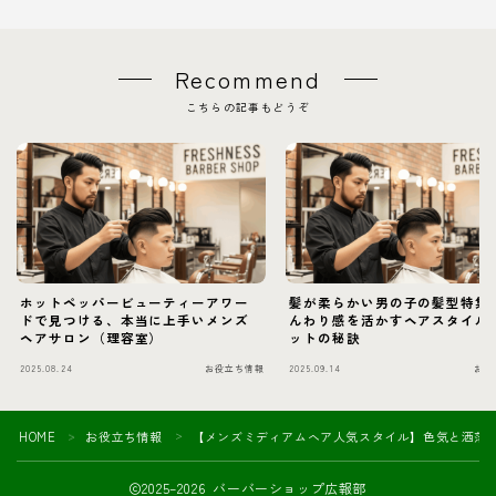
Recommend
こちらの記事もどうぞ
ホットペッパービューティーアワー
髪が柔らかい男の子の髪型特集
ドで見つける、本当に上手いメンズ
んわり感を活かすヘアスタイル
ヘアサロン（理容室）
ットの秘訣
2025.08.24
お役立ち情報
2025.09.14
お役
HOME
お役立ち情報
【メンズミディアムヘア人気スタイル】色気と洒落
＞
＞
2025–2026 バーバーショップ広報部