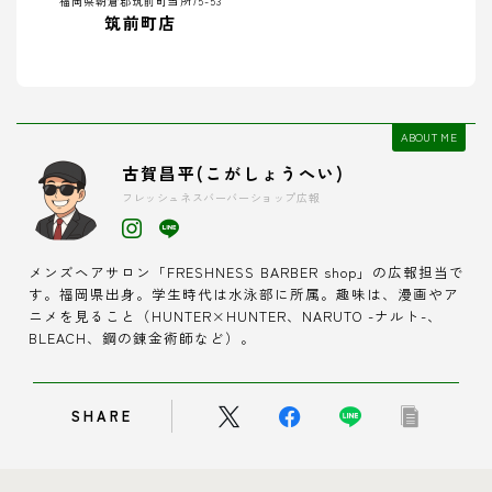
福岡県朝倉郡筑前町当所75-53
筑前町店
ABOUT ME
古賀昌平(こがしょうへい)
フレッシュネスバーバーショップ広報
メンズヘアサロン「FRESHNESS BARBER shop」の広報担当で
す。福岡県出身。学生時代は水泳部に所属。趣味は、漫画やア
ニメを見ること（HUNTER×HUNTER、NARUTO -ナルト-、
BLEACH、鋼の錬金術師など）。
SHARE