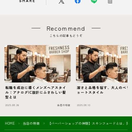
SHARE
Recommend
こちらの記事もどうぞ
転職を成功に導くメンズヘアスタイ
潔さと品格を宿す、大人のベリ
ル：アナログIC設計にふさわしい髪
ョートスタイル
型とは
2025.08.26
当店の特徴
2025.08.10
当
HOME
当店の特徴
【バーバーショップの神髄】スキンフェードとは、男
＞
＞