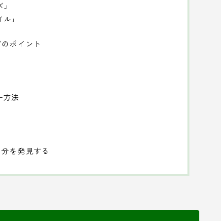
ズ」
イル」
グのポイント
ー方法
自分を発見する